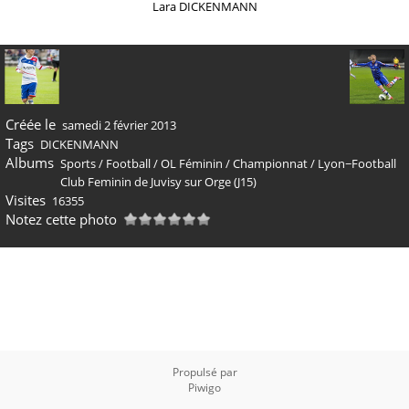
Lara DICKENMANN
Créée le
samedi 2 février 2013
Tags
DICKENMANN
Albums
Sports
/
Football
/
OL Féminin
/
Championnat
/
Lyon−Football
Club Feminin de Juvisy sur Orge (J15)
Visites
16355
Notez cette photo
Propulsé par
Piwigo