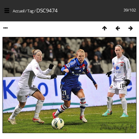
DSC9474
39/102
Accueil
/
Tag
/