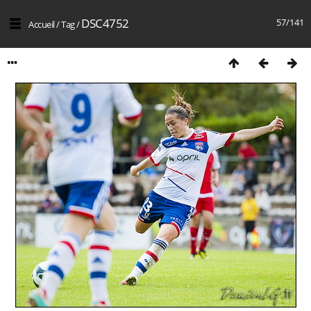
DSC4752
57/141
Accueil
/
Tag
/