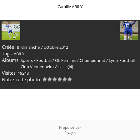
Camille ABILY
Créée le
dimanche 7 octobre 2012
Tags
ABILY
Albums
Sports
/
Football
/
OL Féminin
/
Championnat
/
Lyon-Football
Club Vendenheim-Alsace (J4)
Visites
19248
Notez cette photo
Propulsé par
Piwigo