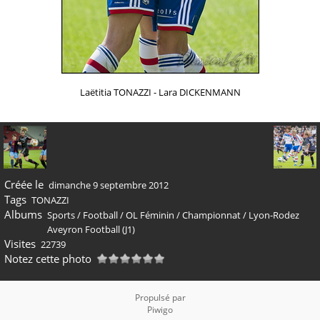
Laëtitia TONAZZI - Lara DICKENMANN
Créée le
dimanche 9 septembre 2012
Tags
TONAZZI
Albums
Sports
/
Football
/
OL Féminin
/
Championnat
/
Lyon-Rodez
Aveyron Football (J1)
Visites
22739
Notez cette photo
Propulsé par
Piwigo