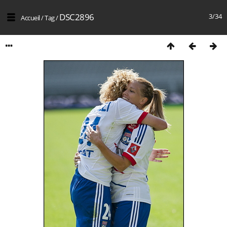
DSC2896
3/34
Accueil
/
Tag
/