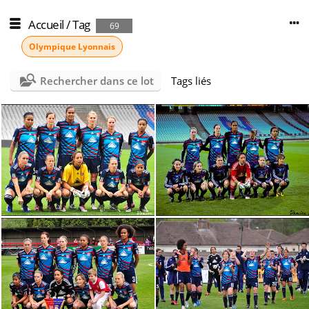
Accueil
/
Tag
69
Olympique Lyonnais
Rechercher dans ce lot
Tags liés