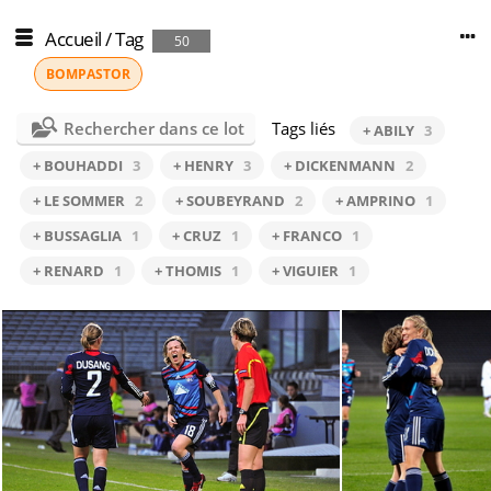
Accueil
/
Tag
50
BOMPASTOR
Rechercher dans ce lot
Tags liés
+ ABILY
3
+ BOUHADDI
3
+ HENRY
3
+ DICKENMANN
2
+ LE SOMMER
2
+ SOUBEYRAND
2
+ AMPRINO
1
+ BUSSAGLIA
1
+ CRUZ
1
+ FRANCO
1
+ RENARD
1
+ THOMIS
1
+ VIGUIER
1