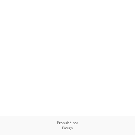
8 photos
Propulsé par
Piwigo