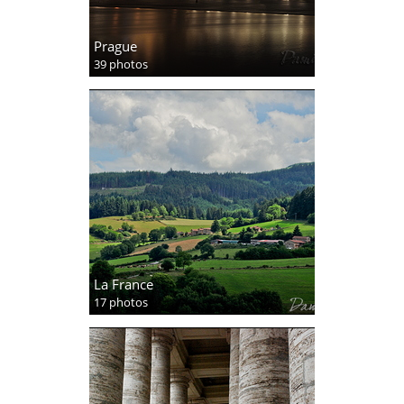
Prague
39 photos
La France
17 photos