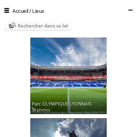
Accueil
/
Lieux
Rechercher dans ce lot
Parc OLYMPIQUE LYONNAIS
38 photos