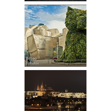
Bilbao
6 photos