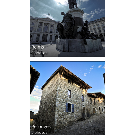
Reims
9 photos
Pérouges
5 photos