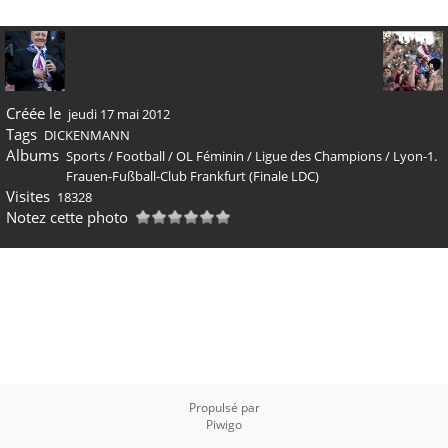
Créée le
jeudi 17 mai 2012
Tags
DICKENMANN
Albums
Sports
/
Football
/
OL Féminin
/
Ligue des Champions
/
Lyon-1.
Frauen-Fußball-Club Frankfurt (Finale LDC)
Visites
18328
Notez cette photo
Propulsé par
Piwigo