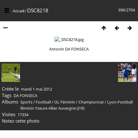
DSC8218
696/2704
Accueil
/
Antonin DA FONSECA
Créée le
mardi 1 mai 2012
Tags
DA FONSECA
Albums
Sports
/
Football
/
OL Féminin
/
Championnat
/
Lyon-Football
féminin Yzeure Allier Auvergne (J19)
Visites
17334
Notez cette photo