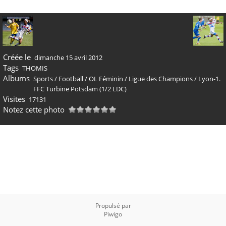
Créée le
dimanche 15 avril 2012
Tags
THOMIS
Albums
Sports
/
Football
/
OL Féminin
/
Ligue des Champions
/
Lyon-1.
FFC Turbine Potsdam (1/2 LDC)
Visites
17131
Notez cette photo
Propulsé par
Piwigo