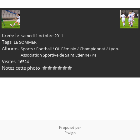
Créée le
samedi 1 octobre 2011
Tags
LE SOMMER
Albums
Sports
/
Football
/
OL Féminin
/
Championnat
/
Lyon-
Association Sportive de Saint Etienne (J4)
Visites
16524
Notez cette photo
Propulsé par
Piwigo