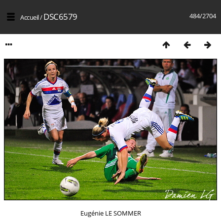
DSC6579
484/2704
Accueil
/
Eugénie LE SOMMER