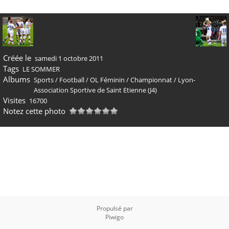
Créée le
samedi 1 octobre 2011
Tags
LE SOMMER
Albums
Sports
/
Football
/
OL Féminin
/
Championnat
/
Lyon-
Association Sportive de Saint Etienne (J4)
Visites
16700
Notez cette photo
Propulsé par
Piwigo