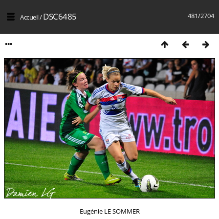
DSC6485
481/2704
Accueil
/
Eugénie LE SOMMER