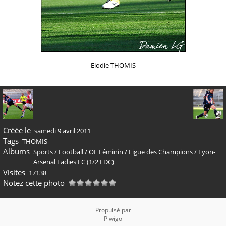
Elodie THOMIS
Créée le
samedi 9 avril 2011
Tags
THOMIS
Albums
Sports
/
Football
/
OL Féminin
/
Ligue des Champions
/
Lyon-
Arsenal Ladies FC (1/2 LDC)
Visites
17138
Notez cette photo
Propulsé par
Piwigo