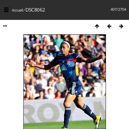
DSC8062
407/2704
Accueil
/