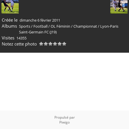
Créée le
dimanche 6 février 2011
Albums
Sports
/
Football
/
OL Féminin
/
Championnat
/
Lyon-Paris
Saint-Germain FC (J19)
Visites
14355
Notez cette photo
Propulsé par
Piwigo