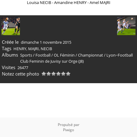
Louisa NECIB - Amandine HENRY - Amel MAJRI
Créée le
dimanche 1 novembre 2015
Tags
HENRY
,
MAJRI
,
NECIB
Albums
Sports
/
Football
/
OL Féminin
/
Championnat
/
Lyon−Football
Club Feminin de Juvisy sur Orge (J8)
Visites
26477
Notez cette photo
Propulsé par
Piwigo