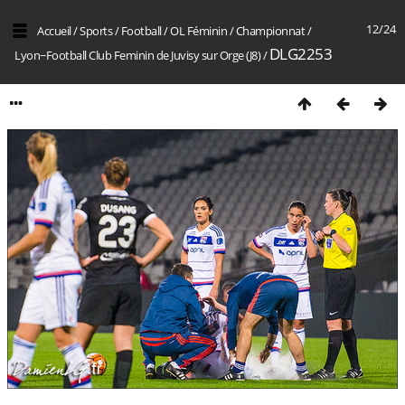
12/24
Accueil
/
Sports
/
Football
/
OL Féminin
/
Championnat
/
DLG2253
Lyon−Football Club Feminin de Juvisy sur Orge (J8)
/