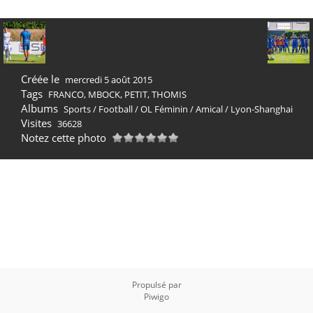
Créée le
mercredi 5 août 2015
Tags
FRANCO
,
MBOCK
,
PETIT
,
THOMIS
Albums
Sports
/
Football
/
OL Féminin
/
Amical
/
Lyon-Shanghai
Visites
36628
Notez cette photo
Propulsé par
Piwigo