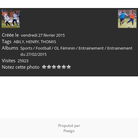
Créée le
vendredi 27 février 2015
Tags
ABILY
,
HENRY
,
THOMIS
Albums
Sports
/
Football
/
OL Féminin
/
Entrainement
/
Entrainement
du 27/02/2015
Visites
25923
Notez cette photo
Propulsé par
Piwigo